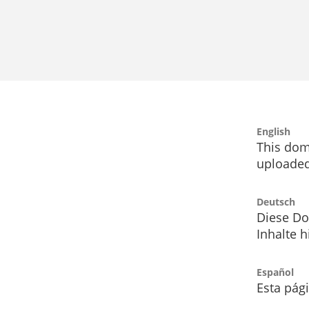
English
This dom
uploaded
Deutsch
Diese Do
Inhalte h
Español
Esta pág