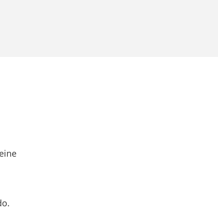
eine
do.