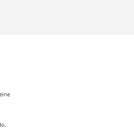
eine
do.