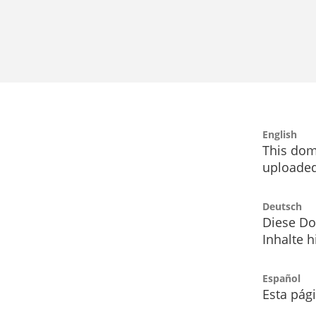
English
This dom
uploaded
Deutsch
Diese Do
Inhalte h
Español
Esta pág