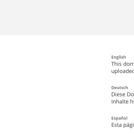
English
This dom
uploaded
Deutsch
Diese Do
Inhalte h
Español
Esta pág