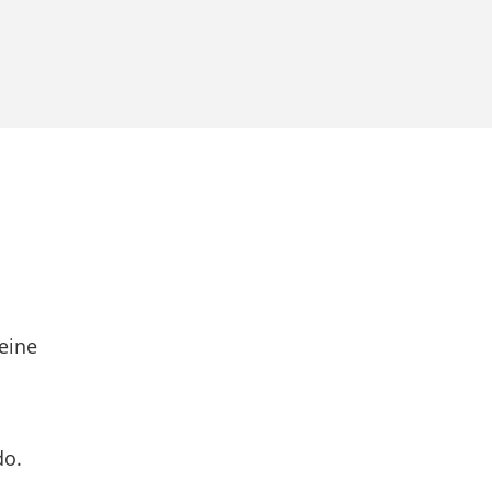
eine
do.