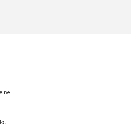
eine
do.