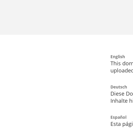
English
This dom
uploaded
Deutsch
Diese Do
Inhalte h
Español
Esta pág